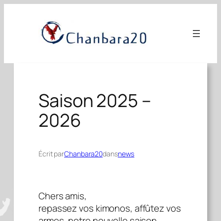
Aller
au
contenu
Saison 2025 –
2026
Écrit par
Chanbara20
dans
news
Chers amis,
repassez vos kimonos, affûtez vos
armes, notre nouvelle saison