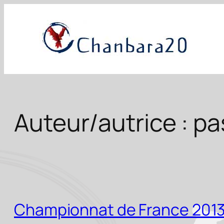
Aller
au
contenu
Auteur/autrice :
pa
Championnat de France 201