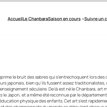
Accueil
Le Chanbara
Saison en cours
Suivre un 
prime le bruit des sabres qui s’entrechoquent lors des
rs japonais, bien qu’ils fussent assez traditionalistes
enseignement séculaire. De là est né le Chanbara, art mart
ers le Japon, et a même été reconnue par le département
éducation physique des enfants. Cet art s’est rapidem
ine,… et des championnats du monde se déroulent chaqu