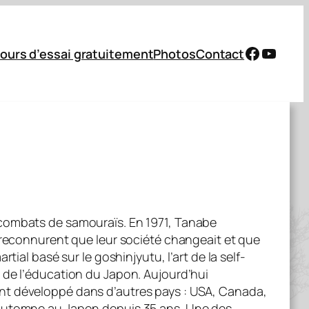
Facebo
YouTu
cours d’essai gratuitement
Photos
Contact
 combats de samouraïs. En 1971, Tanabe
, reconnurent que leur société changeait et que
ial basé sur le goshinjyutu, l’art de la self-
 de l’éducation du Japon. Aujourd’hui
ent développé dans d’autres pays : USA, Canada,
e automne au Japon depuis 35 ans. Une des