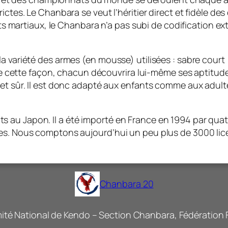
ictes. Le Chanbara se veut l’héritier direct et fidèle d
 arts martiaux, le Chanbara n’a pas subi de codification
a variété des armes (en mousse) utilisées : sabre court 
. De cette façon, chacun découvrira lui-même ses aptitud
 et sûr. Il est donc adapté aux enfants comme aux adult
au Japon. Il a été importé en France en 1994 par quatr
ées. Nous comptons aujourd’hui un peu plus de 3000 lic
Chanbara 20
ité National de Kendo – Section Chanbara, Fédération F