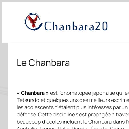
Aller
au
contenu
Le Chanbara
« Chanbara »
est l’onomatopée japonaise qui ex
Tetsundo et quelques uns des meilleurs escrimeu
les adolescents n’étaient plus intéressés par un 
défense. Cette discipline s’est propagée à trav
beaucoup d’écoles incluent le Chanbara dans l’
Australie, France, Italie, Russie , Égypte, Ch