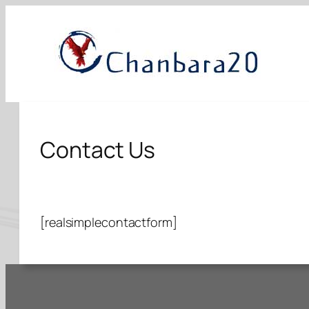
Aller
au
contenu
Contact Us
[realsimplecontactform]