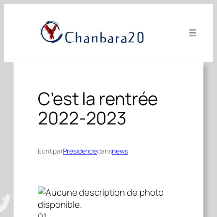
Aller
au
contenu
C’est la rentrée
2022-2023
Écrit par
Presidence
dans
news
01