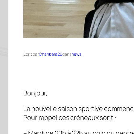
Écrit par
Chanbara20
dans
news
Bonjour,
La nouvelle saison sportive commenc
Pour rappel ces créneaux sont :
– Mardi de 20h à 22h au dojo du centr