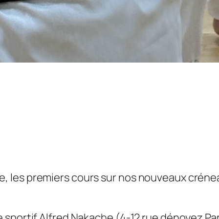
e, les premiers cours sur nos nouveaux créne
e sportif Alfred Nakache (4-12 rue dénoyez Pa