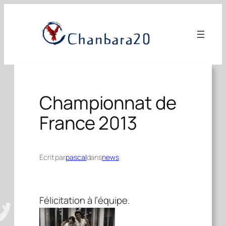
Aller
au
contenu
Championnat de
France 2013
Écrit par
pascal
dans
news
Félicitation à l’équipe.