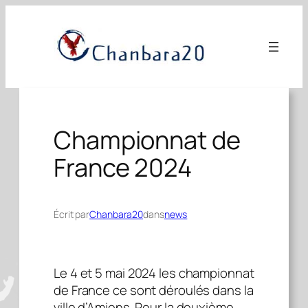
Aller
au
contenu
Championnat de
France 2024
Écrit par
Chanbara20
dans
news
Le 4 et 5 mai 2024 les championnat
de France ce sont déroulés dans la
ville d’Amiens. Pour la deuxième