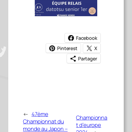
Facebook
Pinterest
X
Partager
←
47ème
Championna
Championnat du
t d’europe
monde au Japon –