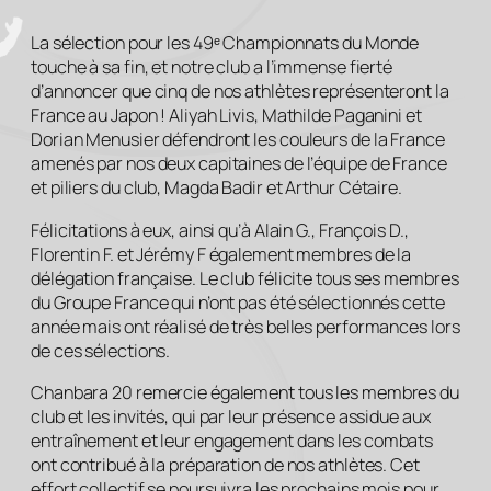
La sélection pour les 49ᵉ Championnats du Monde
touche à sa fin, et notre club a l’immense fierté
d’annoncer que cinq de nos athlètes représenteront la
France au Japon ! Aliyah Livis, Mathilde Paganini et
Dorian Menusier défendront les couleurs de la France
amenés par nos deux capitaines de l’équipe de France
et piliers du club, Magda Badir et Arthur Cétaire.
Félicitations à eux, ainsi qu’à Alain G., François D.,
Florentin F. et Jérémy F également membres de la
délégation française. Le club félicite tous ses membres
du Groupe France qui n’ont pas été sélectionnés cette
année mais ont réalisé de très belles performances lors
de ces sélections.
Chanbara 20 remercie également tous les membres du
club et les invités, qui par leur présence assidue aux
entraînement et leur engagement dans les combats
ont contribué à la préparation de nos athlètes. Cet
effort collectif se poursuivra les prochains mois pour