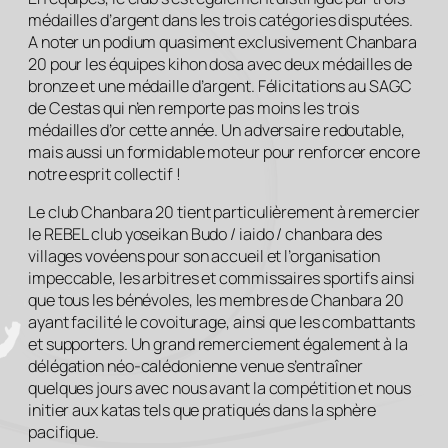
médailles d’argent dans les trois catégories disputées.
A noter un podium quasiment exclusivement Chanbara
20 pour les équipes kihon dosa avec deux médailles de
bronze et une médaille d’argent. Félicitations au SAGC
de Cestas qui n’en remporte pas moins les trois
médailles d’or cette année. Un adversaire redoutable,
mais aussi un formidable moteur pour renforcer encore
notre esprit collectif !
Le club Chanbara 20 tient particulièrement à remercier
le REBEL club yoseikan Budo / iaido / chanbara des
villages vovéens pour son accueil et l’organisation
impeccable, les arbitres et commissaires sportifs ainsi
que tous les bénévoles, les membres de Chanbara 20
ayant facilité le covoiturage, ainsi que les combattants
et supporters. Un grand remerciement également à la
délégation néo-calédonienne venue s’entraîner
quelques jours avec nous avant la compétition et nous
initier aux katas tels que pratiqués dans la sphère
pacifique.