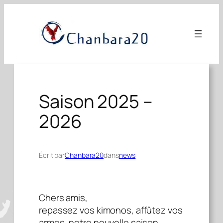
Aller
au
contenu
Saison 2025 –
2026
Écrit par
Chanbara20
dans
news
Chers amis,
repassez vos kimonos, affûtez vos
armes, notre nouvelle saison