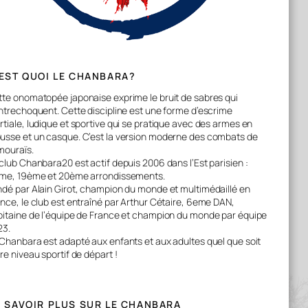
EST QUOI LE CHANBARA?
te onomatopée japonaise exprime le bruit de sabres qui
ntrechoquent. Cette discipline est une forme d’escrime
tiale, ludique et sportive qui se pratique avec des armes en
usse et un casque. C’est la version moderne des combats de
mouraïs.
club Chanbara20 est actif depuis 2006 dans l’Est parisien :
ème, 19ème et 20ème arrondissements.
dé par Alain Girot, champion du monde et multimédaillé en
nce, le club est entraîné par Arthur Cétaire, 6eme DAN,
pitaine de l’équipe de France et champion du monde par équipe
23.
Chanbara est adapté aux enfants et aux adultes quel que soit
re niveau sportif de départ !
 SAVOIR PLUS SUR LE CHANBARA