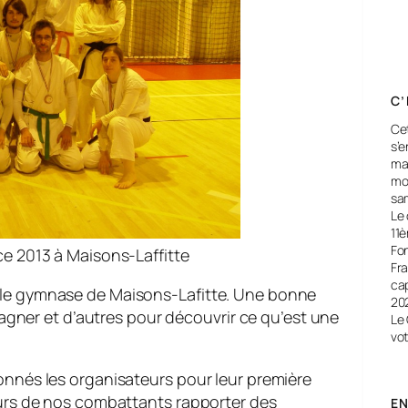
C’
Cet
s’e
mar
mo
sa
Le 
11
Fon
e 2013 à Maisons-Laffitte
Fra
ca
 le gymnase de Maisons-Lafitte. Une bonne
20
 gagner et d’autres pour découvrir ce qu’est une
Le 
vot
onnés les organisateurs pour leur première
eurs de nos combattants rapporter des
EN