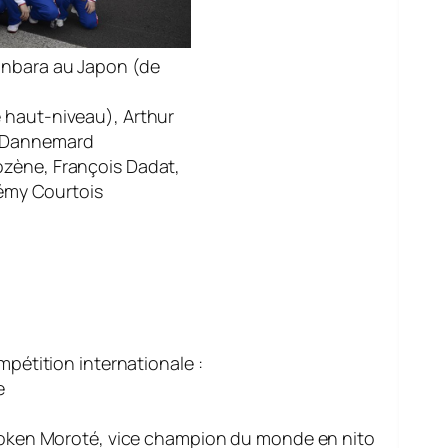
anbara au Japon (de
 haut-niveau), Arthur
e Dannemard
ozène, François Dadat,
érémy Courtois
mpétition internationale :
e
ken Moroté, vice champion du monde en nito