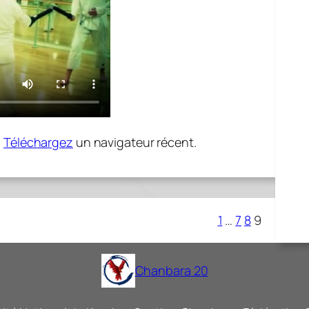
.
Téléchargez
un navigateur récent.
1
…
7
8
9
Chanbara 20