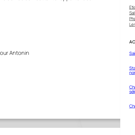
Eti
Sal
Ph
Le
AC
pour Antonin
Sa
Sta
no
Ch
sél
Ch