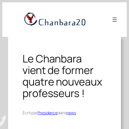
Aller
au
contenu
Le Chanbara
vient de former
quatre nouveaux
professeurs !
Écrit par
Presidence
dans
news