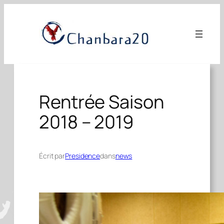
Aller
au
contenu
Rentrée Saison
2018 – 2019
Écrit par
Presidence
dans
news