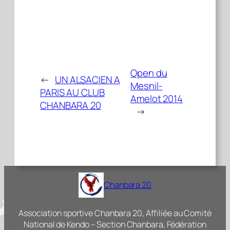
Open du
←
UN ALSACIEN A
Mesnil-
PARIS AU CLUB
Amelot 2014
CHANBARA 20
→
Chanbara 20
Association sportive Chanbara 20, Affiliée au Comité
National de Kendo – Section Chanbara, Fédération