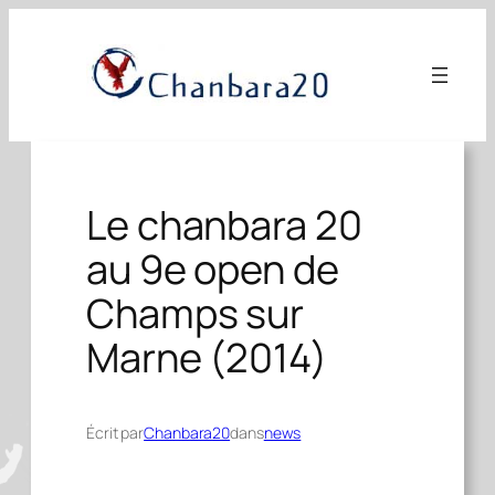
Aller
au
contenu
Le chanbara 20
au 9e open de
Champs sur
Marne (2014)
Écrit par
Chanbara20
dans
news