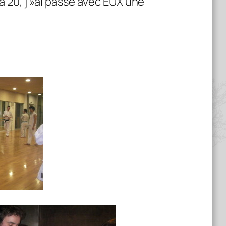
20, j »ai passé avec EUX une