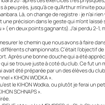
nbara 20 : après ces exercices très physiques,
is à peu près, jusqu’à ce qu’Arthur m’invite pou
nbara. Là, on change de registre : je n’ai rien v
t une précision dans le geste qui m’ont laissé 
» ( en deux points gagnants). J’ai perdu 2-1, 
pu mesurer le chemin que nous avons à faire da
ux différents championnats. C’était l’objectif 
fort. Après une bonne douche qui a été appréci
ui se trouve juste à coté du club. Ce fut un 
avait été préparée par un des élèves du club, A
tionnel « KIHON WODKA ».
’est le KIHON Wodka, ou plutôt je ferai un petit 
 KIHON SCHNAPS ».
irée.