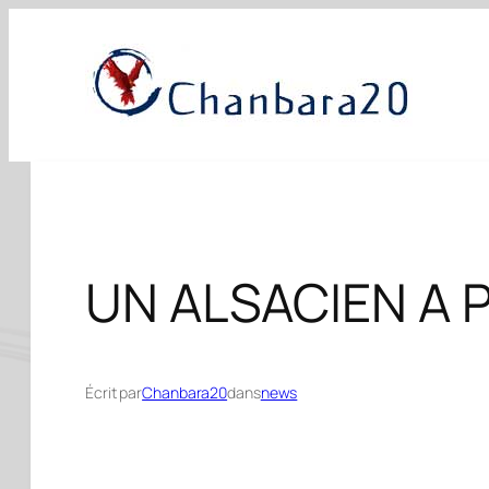
Aller
au
contenu
UN ALSACIEN A 
Écrit par
Chanbara20
dans
news